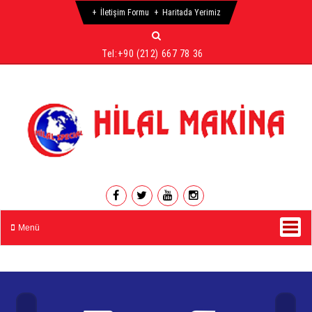
İletişim Formu
Haritada Yerimiz
Tel:
+90 (212) 667 78 36
Menü