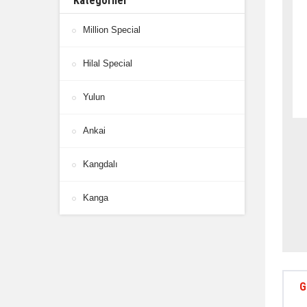
Kategoriler
Million Special
Hilal Special
Yulun
Ankai
Kangdalı
Kanga
G